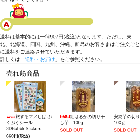
送料は基本的には一律907円(税込)となります。ただし、東
北、北海道、四国、九州、沖縄、離島のお客さまはご注文ごと
に送料をご連絡させていただきます。
詳しくは「
送料・お届け
」をご参照ください。
売れ筋商品
旅するマメしば ぷ
紅はるかの切り干
安納芋の切
くぷくシール
し芋 100g
100ｇ
3DBubbleStickers
SOLD OUT
SOLD OUT
660円(税込)