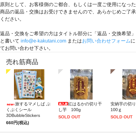
原則として、お客様側のご都合、もしくは一度ご使用になった
商品の返品・交換はお受けできませんので、あらかじめご了承
ください。
返品・交換をご希望の方はタイトル部分に「
返品・交換希望
」
と書いて
info@e-kakutani.com
または
お問い合わせフォーム
に
てお問い合わせ下さい。
売れ筋商品
旅するマメしば ぷ
紅はるかの切り干
安納芋の切
くぷくシール
し芋 100g
100ｇ
3DBubbleStickers
SOLD OUT
SOLD OUT
660円(税込)