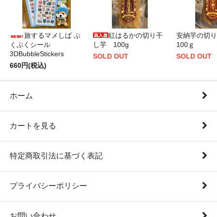
旅するマメしば ぷ
紅はるかの切り干
安納芋の切
くぷくシール
し芋 100g
100ｇ
3DBubbleStickers
SOLD OUT
SOLD OUT
660円(税込)
ホーム
カートを見る
特定商取引法に基づく表記
プライバシーポリシー
お問い合わせ