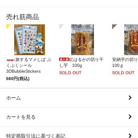
売れ筋商品
旅するマメしば ぷ
紅はるかの切り干
安納芋の切
くぷくシール
し芋 100g
100ｇ
3DBubbleStickers
SOLD OUT
SOLD OUT
660円(税込)
ホーム
カートを見る
特定商取引法に基づく表記