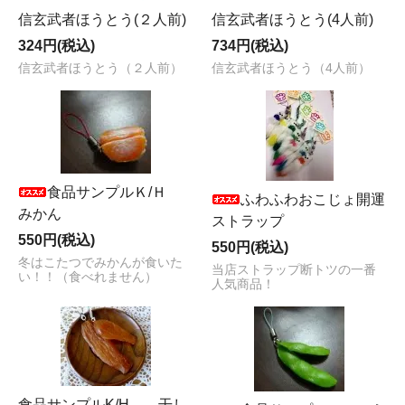
信玄武者ほうとう(２人前)
信玄武者ほうとう(4人前)
324円(税込)
734円(税込)
信玄武者ほうとう（２人前）
信玄武者ほうとう（4人前）
食品サンプルＫ/Ｈ
ふわふわおこじょ開運
みかん
ストラップ
550円(税込)
550円(税込)
冬はこたつでみかんが食いた
当店ストラップ断トツの一番
い！！（食べれません）
人気商品！
食品サンプルK/H 干し