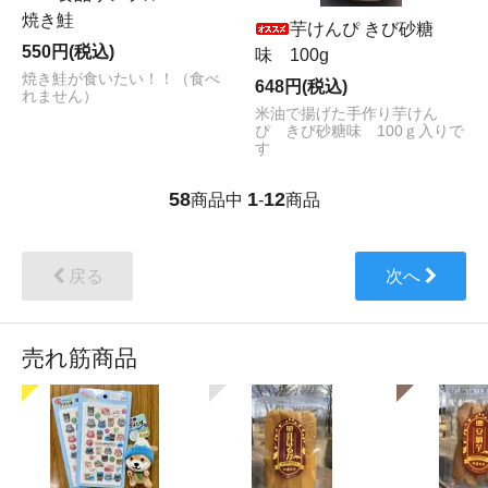
焼き鮭
芋けんぴ きび砂糖
550円(税込)
味 100g
焼き鮭が食いたい！！（食べ
648円(税込)
れません）
米油で揚げた手作り芋けん
ぴ きび砂糖味 100ｇ入りで
す
58
1
12
商品中
-
商品
戻る
次へ
売れ筋商品