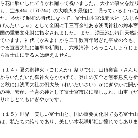
ら花に酔いしれてうかれ踊って祝いました。 大小の噴火を繰
も、宝永4年（1707年）の大噴火を最後に、眠っているよう
た。 やがて昭和の時代になって、富士山本宮浅間大社（ふじ
げんたいしゃ）として全国に千三百余社ある浅間神社の総本宮
国の重要文化財に指定されました。 また、湧玉池は特別天然
ています。神代（かみよ）から二千数百年過ぎた平成の今も、
つる宣言大社に無事を祈願し、六根清浄（ろっこんしょうじょ
ら富士山に登る人は絶えません。
（１４）夏の御神火（ごじんか）祭りでは、山頂奥宮（さんち
からいただいた御神火をかかげて、登山の安全と無事息災を祈
と秋には浅間大社の例大祭（れいだいさい）がにぎやかに開か
の神、安産、子育の神として富士宮市民に親しまれ、山車（だ
り出しとてもにぎやかです。
（１５）世界一美しい富士山と、国の重要文化財である富士山
は、私たちの誇りであり、美しい木花咲耶姫は憧れでもありま