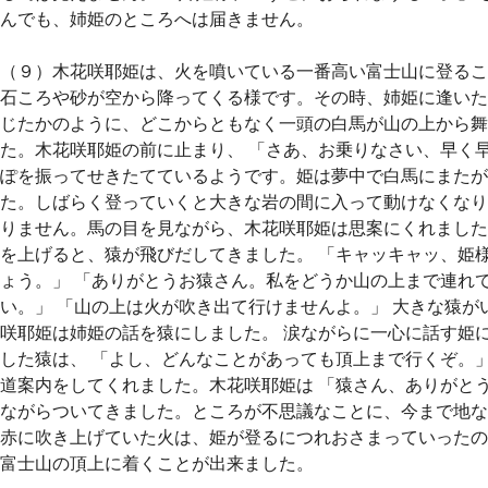
んでも、姉姫のところへは届きません。
（９）木花咲耶姫は、火を噴いている一番高い富士山に登るこ
石ころや砂が空から降ってくる様です。その時、姉姫に逢いた
じたかのように、どこからともなく一頭の白馬が山の上から舞
た。木花咲耶姫の前に止まり、 「さあ、お乗りなさい、早く早
ぽを振ってせきたてているようです。姫は夢中で白馬にまたが
た。しばらく登っていくと大きな岩の間に入って動けなくなり
りません。馬の目を見ながら、木花咲耶姫は思案にくれました
を上げると、猿が飛びだしてきました。 「キャッキャッ、姫
ょう。」 「ありがとうお猿さん。私をどうか山の上まで連れ
い。」 「山の上は火が吹き出て行けませんよ。」 大きな猿が
咲耶姫は姉姫の話を猿にしました。 涙ながらに一心に話す姫
した猿は、 「よし、どんなことがあっても頂上まで行くぞ。」
道案内をしてくれました。木花咲耶姫は 「猿さん、ありがとう
ながらついてきました。ところが不思議なことに、今まで地な
赤に吹き上げていた火は、姫が登るにつれおさまっていったの
富士山の頂上に着くことが出来ました。