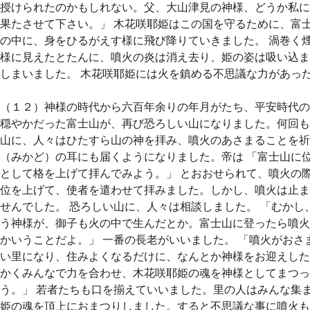
授けられたのかもしれない。父、大山津見の神様、どうか私に
果たさせて下さい。」 木花咲耶姫はこの国を守るために、富
の中に、身をひるがえす様に飛び降りていきました。 渦巻く
様に見えたとたんに、噴火の炎は消え去り、姫の姿は吸い込ま
しまいました。 木花咲耶姫には火を鎮める不思議な力があっ
（１２）神様の時代から六百年余りの年月がたち、平安時代の
穏やかだった富士山が、再び恐ろしい山になりました。何回も
山に、人々はひたすら山の神を拝み、噴火のあさまることを祈
（みかど）の耳にも届くようになりました。帝は 「富士山に
として格を上げて拝んでみよう。」 とおおせられて、噴火の
位を上げて、使者を遣わせて拝みました。しかし、噴火は止ま
せんでした。 恐ろしい山に、人々は相談しました。 「むかし
う神様が、御子も火の中で生んだとか。富士山に登ったら噴火
かいうことだよ。」 一番の長老がいいました。 「噴火がおさ
い里になり、住みよくなるだけに、なんとか神様をお迎えした
かくみんなで力を合わせ、木花咲耶姫の魂を神様としてまつっ
う。」 若者たちも口を揃えていいました。里の人はみんな集
姫の魂を頂上におまつりしました。すると不思議な事に噴火も