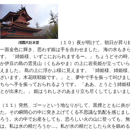
（１０）夜が明けて、朝日が昇り
一面金色に輝き、思わず姫は手を合わせました。 海の水もき
す。 「姉姫様、いずこにおられまするー。」 ちょうどその時
か伊豆の島の雲見山（くもみやま）の上に岩長姫が立っていら
えました。 島の上に浮かぶ様に見えます。 「姉姫様、姉姫様
ざいます。木花咲耶姫です。」 と、夢中で手を振って叫びまし
ちらへ手を振っておられるようです。 「ああ、とうとう姉姫
とが出来た。」 姫はうれしさのあまり立ち尽くしてしまいま
（１１）突然、ゴーッという地なりがして、黒煙とともに炎が
た。その瞬間心の中に突き上げてくる不思議な気配を感じまし
ろう。火の中でお産をしても、恐ろしい火の山に登っても、無
は。私は水の精だろうか…。私が水の精だとしたら火を鎮める