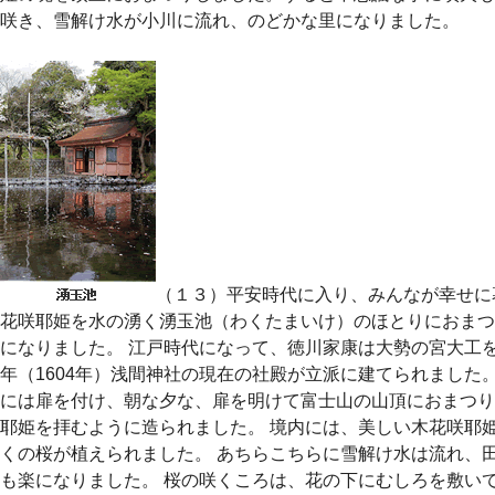
咲き、雪解け水が小川に流れ、のどかな里になりました。
（１３）平安時代に入り、みんなが幸せに
花咲耶姫を水の湧く湧玉池（わくたまいけ）のほとりにおまつ
になりました。 江戸時代になって、徳川家康は大勢の宮大工
年（1604年）浅間神社の現在の社殿が立派に建てられました
には扉を付け、朝な夕な、扉を明けて富士山の山頂におまつり
耶姫を拝むように造られました。 境内には、美しい木花咲耶
くの桜が植えられました。 あちらこちらに雪解け水は流れ、
も楽になりました。 桜の咲くころは、花の下にむしろを敷い