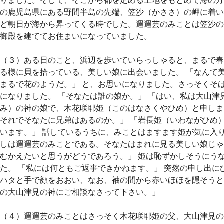
りました。そして、そこから都を定める土地をもとめて海の方
の鹿児島県にある野間半島の先端、笠沙（かささ）の岬に着い
ど朝日が海から昇ってくる時でした。邇邇芸のみことは笠沙の
御殿を建ててお住まいになっていました。
（３）ある日のこと、浜辺を歩いていらっしゃると、まるで春
る様に貝を拾っている、美しい娘に出会いました。 「なんて
まるで花のようだ。」 と、お思いになりました。さっそくそ
になりました。 「そなたは誰の娘か。」 「はい、私は大山津
み）の神の娘で、木花咲耶姫（このはなさくやひめ）と申しま
それでそなたに兄弟はあるのか。」 「岩長姫（いわながひめ
います。」 話しているうちに、みことはますます姫が気に入り
しは邇邇芸のみことである。そなたはまれに見る美しい娘じゃ
むかえたいと思うがどうであろう。」 姫は恥ずかしそうにう
た。 「私には何ともご返事できかねます。」 突然の申し出に
ハタと手で顔をおおい、なお、袖の間から赤いほほを隠そうと
の大山津見の神にご相談なさって下さい。」
（４）邇邇芸のみことはさっそく木花咲耶姫の父、大山津見の