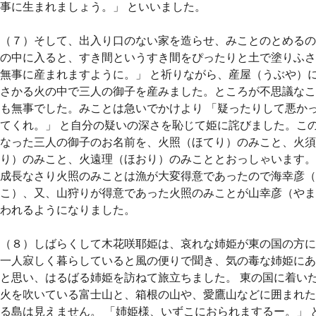
事に生まれましょう。」 といいました。
（７）そして、出入り口のない家を造らせ、みことのとめるの
の中に入ると、すき間というすき間をぴったりと土で塗りふさ
無事に産まれますように。」 と祈りながら、産屋（うぶや）
さかる火の中で三人の御子を産みました。ところが不思議なこ
も無事でした。みことは急いでかけより 「疑ったりして悪か
てくれ。」 と自分の疑いの深さを恥じて姫に詫びました。こ
なった三人の御子のお名前を、火照（ほてり）のみこと、火須
り）のみこと、火遠理（ほおり）のみこととおっしゃいます。
成長なさり火照のみことは漁が大変得意であったので海幸彦（
こ）、又、山狩りが得意であった火照のみことが山幸彦（やま
われるようになりました。
（８）しばらくして木花咲耶姫は、哀れな姉姫が東の国の方に
一人寂しく暮らしていると風の便りで聞き、気の毒な姉姫にあ
と思い、はるばる姉姫を訪ねて旅立ちました。 東の国に着い
火を吹いている富士山と、箱根の山や、愛鷹山などに囲まれた
る島は見えません。 「姉姫様、いずこにおられまするー。」 