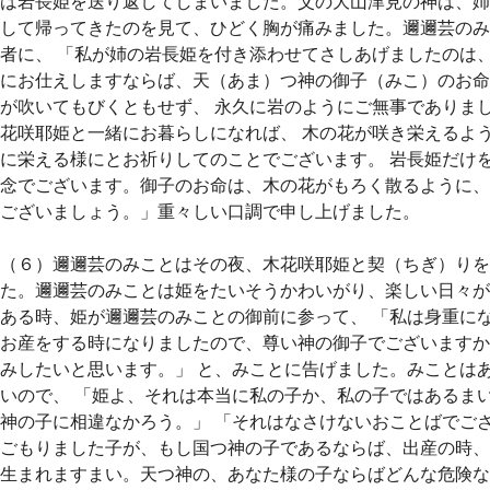
は岩長姫を送り返してしまいました。父の大山津見の神は、姉
して帰ってきたのを見て、ひどく胸が痛みました。邇邇芸のみ
者に、 「私が姉の岩長姫を付き添わせてさしあげましたのは
にお仕えしますならば、天（あま）つ神の御子（みこ）のお命
が吹いてもびくともせず、 永久に岩のようにご無事でありまし
花咲耶姫と一緒にお暮らしになれば、 木の花が咲き栄えるよ
に栄える様にとお祈りしてのことでございます。 岩長姫だけ
念でございます。御子のお命は、木の花がもろく散るように、
ございましょう。」重々しい口調で申し上げました。
（６）邇邇芸のみことはその夜、木花咲耶姫と契（ちぎ）りを
た。邇邇芸のみことは姫をたいそうかわいがり、楽しい日々が
ある時、姫が邇邇芸のみことの御前に参って、 「私は身重に
お産をする時になりましたので、尊い神の御子でございますか
みしたいと思います。」 と、みことに告げました。みことは
いので、 「姫よ、それは本当に私の子か、私の子ではあるま
神の子に相違なかろう。」 「それはなさけないおことばでご
ごもりました子が、もし国つ神の子であるならば、出産の時、
生まれますまい。天つ神の、あなた様の子ならばどんな危険な