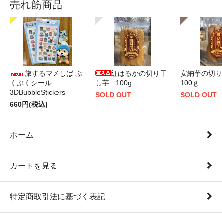
売れ筋商品
旅するマメしば ぷ
紅はるかの切り干
安納芋の切
くぷくシール
し芋 100g
100ｇ
3DBubbleStickers
SOLD OUT
SOLD OUT
660円(税込)
ホーム
カートを見る
特定商取引法に基づく表記